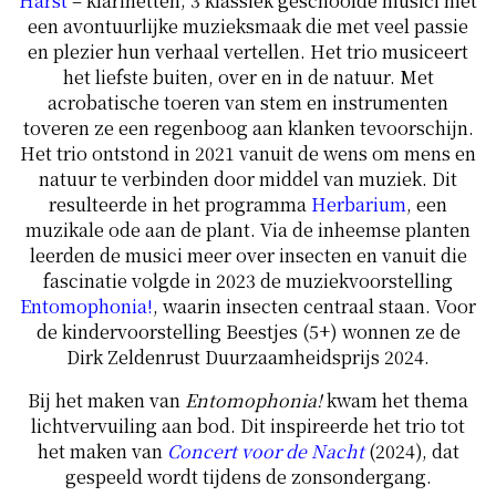
Harst
– klarinetten; 3 klassiek geschoolde musici met
een avontuurlijke muzieksmaak die met veel passie
en plezier hun verhaal vertellen. Het trio musiceert
het liefste buiten, over en in de natuur. Met
acrobatische toeren van stem en instrumenten
toveren ze een regenboog aan klanken tevoorschijn.
Het trio ontstond in 2021 vanuit de wens om mens en
natuur te verbinden door middel van muziek. Dit
resulteerde in het programma
Herbarium
, een
muzikale ode aan de plant. Via de inheemse planten
leerden de musici meer over insecten en vanuit die
fascinatie volgde in 2023 de muziekvoorstelling
Entomophonia!
, waarin insecten centraal staan. Voor
de kindervoorstelling Beestjes (5+) wonnen ze de
Dirk Zeldenrust Duurzaamheidsprijs 2024.
Bij het maken van
Entomophonia!
kwam het thema
lichtvervuiling aan bod. Dit inspireerde het trio tot
het maken van
Concert voor de Nacht
(2024), dat
gespeeld wordt tijdens de zonsondergang.