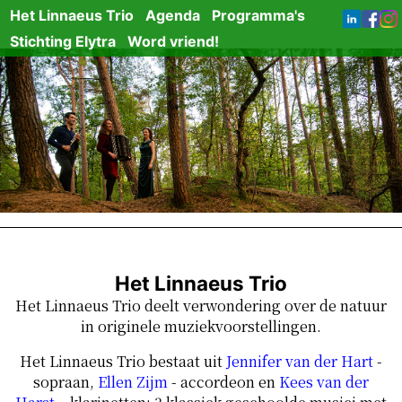
Het Linnaeus Trio
Agenda
Programma's
Stichting Elytra
Word vriend!
Het Linnaeus Trio
Het Linnaeus Trio deelt verwondering over de natuur
in originele muziekvoorstellingen.
Het Linnaeus Trio bestaat uit
Jennifer van der Hart
-
sopraan,
Ellen Zijm
- accordeon en
Kees van der