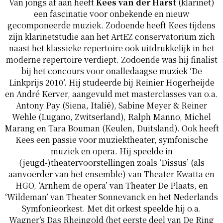
Van jongs af aan heeft
Kees van der Harst
(klarinet)
een fascinatie voor onbekende en nieuw
gecomponeerde muziek. Zodoende heeft Kees tijdens
zijn klarinetstudie aan het ArtEZ conservatorium zich
naast het klassieke repertoire ook uitdrukkelijk in het
moderne repertoire verdiept. Zodoende was hij finalist
bij het concours voor onalledaagse muziek ‘De
Linkprijs 2010’. Hij studeerde bij Reinier Hogerheijde
en André Kerver, aangevuld met masterclasses van o.a.
Antony Pay (Siena, Italië), Sabine Meyer & Reiner
Wehle (Lugano, Zwitserland), Ralph Manno, Michel
Marang en Tara Bouman (Keulen, Duitsland). Ook heeft
Kees een passie voor muziektheater, symfonische
muziek en opera. Hij speelde in
(jeugd-)theatervoorstellingen zoals ‘Dissus’ (als
aanvoerder van het ensemble) van Theater Kwatta en
HGO, ‘Arnhem de opera’ van Theater De Plaats, en
‘Wildeman’ van Theater Sonnevanck en het Nederlands
Symfonieorkest. Met dit orkest speelde hij o.a.
Wagner’s Das Rheingold (het eerste deel van De Ring